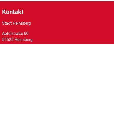
Kontakt
Stadt Heinsberg
Apfelstraße
60
52525
Heinsberg
Tel:
02452/14-0
Fax:
02452/14-1095
E-Mail:
stadt@heinsberg.de
Links
Homepage
Impressum
Datenschutz
Barrierefreiheit
Kontakt