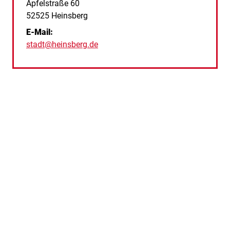
Straße:
Hausnummer:
Apfelstraße
60
PLZ:
Ort:
52525
Heinsberg
E-Mail:
stadt@heinsberg.de