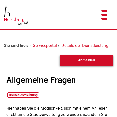
Zum Header
Zum Hauptinhalt
Zum Footer
Zum Hauptinhalt springen
Startseite
Sie sind hier:
›
Serviceportal
›
Details der Dienstleistung
Dienstleistungen A-Z
Anmelden
Kontakt
Allgemeine Fragen
Onlinedienstleistung
Hier haben Sie die Möglichkeit, sich mit einem Anliegen
Beschreibung
direkt an die Stadtverwaltung zu wenden, nachdem Sie