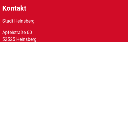
Kontakt
Stadt Heinsberg
Apfelstraße
60
52525
Heinsberg
Tel:
02452/14-0
Fax:
02452/14-1095
E-Mail:
stadt@heinsberg.de
Links
Homepage
Impressum
Datenschutz
Barrierefreiheit
Kontakt