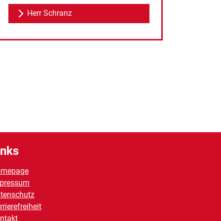
Herr Schranz
inks
omepage
pressum
tenschutz
rrierefreiheit
ntakt