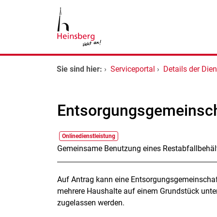
Zum Header
Zum Hauptinhalt
Zum Footer
Zum Hauptinhalt springen
Startseite
Sie sind hier:
›
Serviceportal
›
Details der Dien
Dienstleistungen A-Z
Entsorgungsgemeinsch
Kontakt
Onlinedienstleistung
Kurzbeschreibung
Gemeinsame Benutzung eines Restabfallbehäl
Beschreibung
Auf Antrag kann eine Entsorgungsgemeinschaft
mehrere Haushalte auf einem Grundstück unter
zugelassen werden.