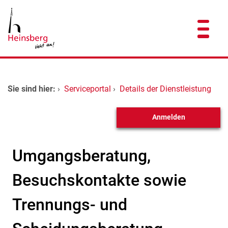
Zum Header
Zum Hauptinhalt
Zum Footer
Zum Hauptinhalt springen
Startseite
Sie sind hier:
›
Serviceportal
›
Details der Dienstleistung
Dienstleistungen A-Z
Anmelden
Kontakt
Umgangsberatung,
Besuchskontakte sowie
Trennungs- und