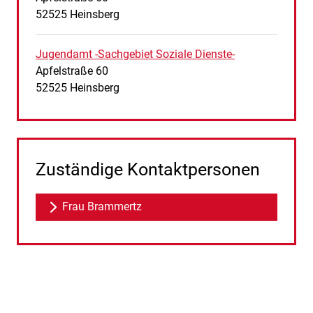
PLZ:
Ort:
52525
Heinsberg
Jugendamt -Sachgebiet Soziale Dienste-
Straße:
Hausnummer:
Apfelstraße
60
PLZ:
Ort:
52525
Heinsberg
Zuständige Kontaktpersonen
Frau Brammertz