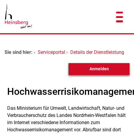
Zum Header
Zum Hauptinhalt
Zum Footer
Zum Hauptinhalt springen
Startseite
Sie sind hier:
›
Serviceportal
›
Details der Dienstleistung
Dienstleistungen A-Z
Anmelden
Kontakt
Hochwasserrisikomanageme
Das Ministerium für Umwelt, Landwirtschaft, Natur- und
Kurzbeschreibung
Verbraucherschutz des Landes Nordrhein-Westfalen hält
im Internet verschiedene Informationen zum
Hochwasserrisikomanagement vor. Abrufbar sind dort