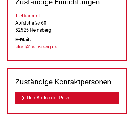
Zuständige Einrichtungen
Tiefbauamt
Straße:
Hausnummer:
Apfelstraße
60
PLZ:
Ort:
52525
Heinsberg
E-Mail:
stadt@heinsberg.de
Zuständige Kontaktpersonen
Herr Amtsleiter Pelzer