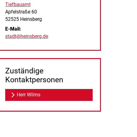
Tiefbauamt
Straße:
Hausnummer:
Apfelstraße
60
PLZ:
Ort:
52525
Heinsberg
E-Mail:
stadt@heinsberg.de
Zuständige
Kontaktpersonen
Herr Wilms