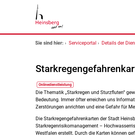
Zum Header
Zum Hauptinhalt
Zum Footer
Zum Hauptinhalt springen
Startseite
Sie sind hier:
›
Serviceportal
›
Details der Dien
Dienstleistungen A-Z
Starkregengefahrenkar
Kontakt
Onlinedienstleistung
Kurzbeschreibung
Die Thematik „Starkregen und Sturzfluten“ ge
Bedeutung. Immer öfter erreichen uns Informati
Zerstörungen anrichten und eine Gefahr für Me
Die Starkregengefahrenkarten der Stadt Heins
Starkregenrisikomanagement – Hochwasserri
Westfalen erstellt. Durch die Karten können gef