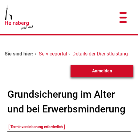
Zum Header
Zum Hauptinhalt
Zum Footer
Zum Hauptinhalt springen
Startseite
Sie sind hier:
›
Serviceportal
›
Details der Dienstleistung
Dienstleistungen A-Z
Anmelden
Kontakt
Grundsicherung im Alter
und bei Erwerbsminderung
Terminvereinbarung erforderlich