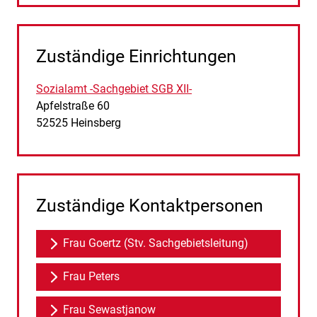
Zuständige Einrichtungen
Sozialamt -Sachgebiet SGB XII-
Straße:
Hausnummer:
Apfelstraße
60
PLZ:
Ort:
52525
Heinsberg
Zuständige Kontaktpersonen
Frau Goertz (Stv. Sachgebietsleitung)
Frau Peters
Frau Sewastjanow