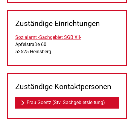
Zuständige Einrichtungen
Sozialamt -Sachgebiet SGB XII-
Straße:
Hausnummer:
Apfelstraße
60
PLZ:
Ort:
52525
Heinsberg
Zuständige Kontaktpersonen
Frau Goertz (Stv. Sachgebietsleitung)