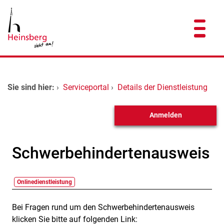
Zum Header
Zum Hauptinhalt
Zum Footer
Zum Hauptinhalt springen
Startseite
Sie sind hier:
›
Serviceportal
›
Details der Dienstleistung
Dienstleistungen A-Z
Anmelden
Kontakt
Schwerbehindertenausweis
Onlinedienstleistung
Bei Fragen rund um den Schwerbehindertenausweis
Beschreibung
klicken Sie bitte auf folgenden Link: