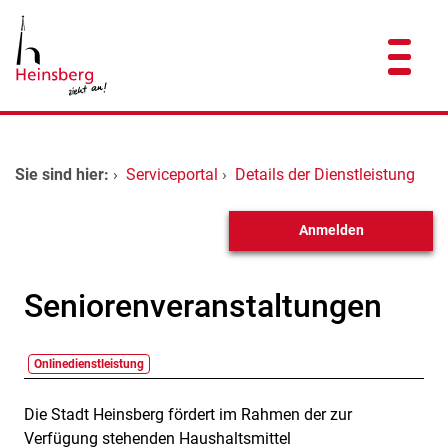
Zum Header
Zum Hauptinhalt
Zum Footer
Zum Hauptinhalt springen
Startseite
Sie sind hier:
›
Serviceportal
›
Details der Dienstleistung
Dienstleistungen A-Z
Anmelden
Kontakt
Seniorenveranstaltungen
Onlinedienstleistung
Die Stadt Heinsberg fördert im Rahmen der zur
Beschreibung
Verfügung stehenden Haushaltsmittel