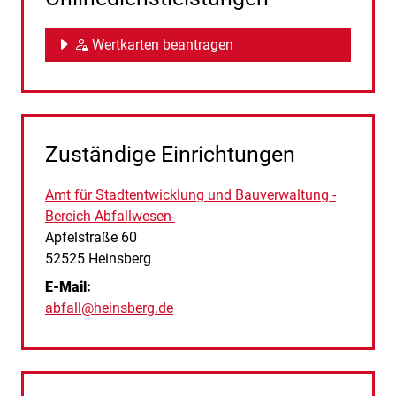
Wertkarten beantragen
Zuständige Einrichtungen
Amt für Stadtentwicklung und Bauverwaltung -
Bereich Abfallwesen-
Straße:
Hausnummer:
Apfelstraße
60
PLZ:
Ort:
52525
Heinsberg
E-Mail:
abfall@heinsberg.de