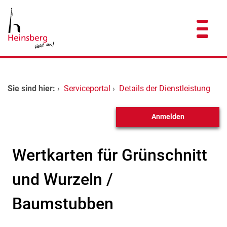
Zum Header
Zum Hauptinhalt
Zum Footer
Zum Hauptinhalt springen
Startseite
Sie sind hier:
›
Serviceportal
›
Details der Dienstleistung
Dienstleistungen A-Z
Anmelden
Kontakt
Wertkarten für Grünschnitt
und Wurzeln /
Baumstubben