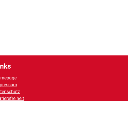
inks
omepage
pressum
tenschutz
rrierefreiheit
ntakt