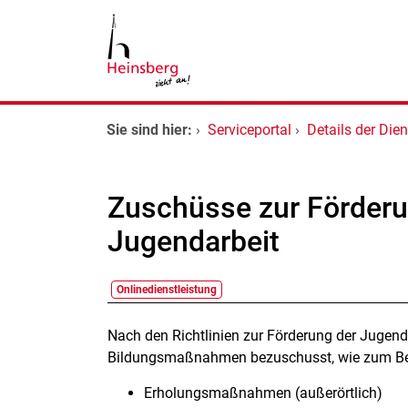
Zum Header
Zum Hauptinhalt
Zum Footer
Zum Hauptinhalt springen
Startseite
Sie sind hier:
›
Serviceportal
›
Details der Dien
Dienstleistungen A-Z
Zuschüsse zur Förderu
Kontakt
Jugendarbeit
Onlinedienstleistung
Beschreibung
Nach den Richtlinien zur Förderung der Jugendhi
Bildungsmaßnahmen bezuschusst, wie zum Be
Erholungsmaßnahmen (außerörtlich)