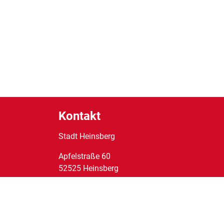
Kontakt
Stadt Heinsberg
Apfelstraße
60
52525
Heinsberg
Tel:
02452/14-0
Fax:
02452/14-1095
E-Mail:
stadt@heinsberg.de