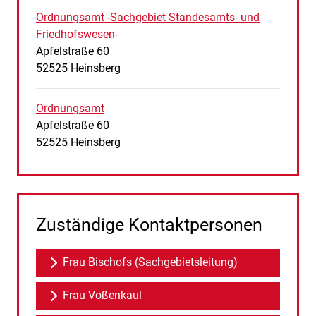
Ordnungsamt -Sachgebiet Standesamts- und
Friedhofswesen-
Straße:
Hausnummer:
Apfelstraße
60
PLZ:
Ort:
52525
Heinsberg
Ordnungsamt
Straße:
Hausnummer:
Apfelstraße
60
PLZ:
Ort:
52525
Heinsberg
Zuständige Kontaktpersonen
Frau Bischofs (Sachgebietsleitung)
Frau Voßenkaul