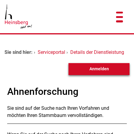
Zum Header
Zum Hauptinhalt
Zum Footer
Zum Hauptinhalt springen
Startseite
Sie sind hier:
›
Serviceportal
›
Details der Dienstleistung
Dienstleistungen A-Z
Anmelden
Kontakt
Ahnenforschung
Sie sind auf der Suche nach Ihren Vorfahren und
Kurzbeschreibung
möchten Ihren Stammbaum vervollständigen.