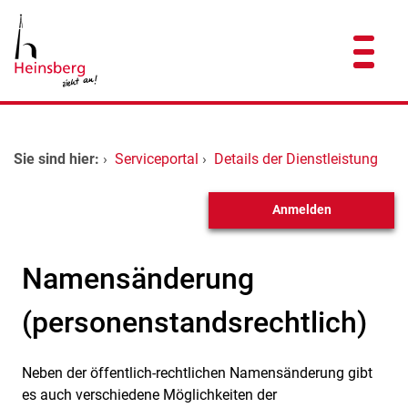
Zum Header
Zum Hauptinhalt
Zum Footer
Zum Hauptinhalt springen
Startseite
Sie sind hier:
›
Serviceportal
›
Details der Dienstleistung
Dienstleistungen A-Z
Anmelden
Kontakt
Namensänderung
(personenstandsrechtlich)
Neben der öffentlich-rechtlichen Namensänderung gibt
Kurzbeschreibung
es auch verschiedene Möglichkeiten der