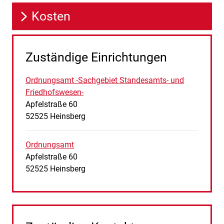
Kosten
Zuständige Einrichtungen
Ordnungsamt -Sachgebiet Standesamts- und
Friedhofswesen-
Straße:
Hausnummer:
Apfelstraße
60
PLZ:
Ort:
52525
Heinsberg
Ordnungsamt
Straße:
Hausnummer:
Apfelstraße
60
PLZ:
Ort:
52525
Heinsberg