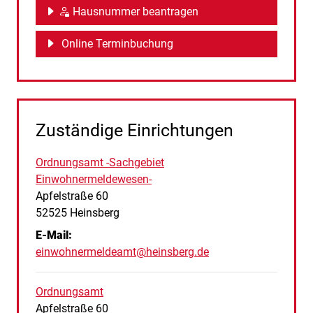
Hausnummer beantragen
Online Terminbuchung
Zuständige Einrichtungen
Ordnungsamt -Sachgebiet
Einwohnermeldewesen-
Straße:
Hausnummer:
Apfelstraße
60
PLZ:
Ort:
52525
Heinsberg
E-Mail:
einwohnermeldeamt@heinsberg.de
Ordnungsamt
Straße:
Hausnummer:
Apfelstraße
60