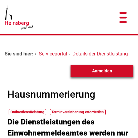
Zum Header
Zum Hauptinhalt
Zum Footer
Zum Hauptinhalt springen
Startseite
Sie sind hier:
›
Serviceportal
›
Details der Dienstleistung
Dienstleistungen A-Z
Anmelden
Kontakt
Hausnummerierung
Onlinedienstleistung
Terminvereinbarung erforderlich
Kurzbeschreibung
Die Dienstleistungen des
Einwohnermeldeamtes werden nur