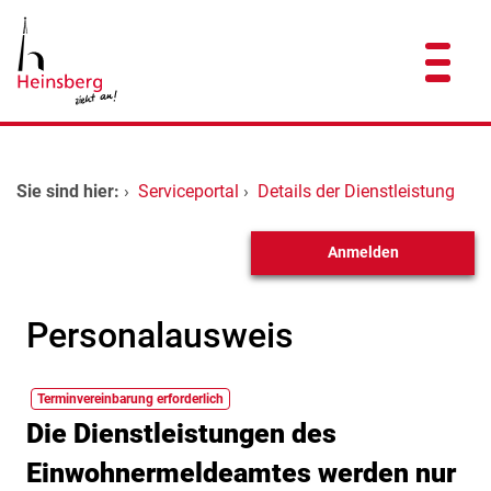
Zum Header
Zum Hauptinhalt
Zum Footer
Zum Hauptinhalt springen
Startseite
Sie sind hier:
›
Serviceportal
›
Details der Dienstleistung
Dienstleistungen A-Z
Anmelden
Kontakt
Personalausweis
Terminvereinbarung erforderlich
Kurzbeschreibung
Die Dienstleistungen des
Einwohnermeldeamtes werden nur