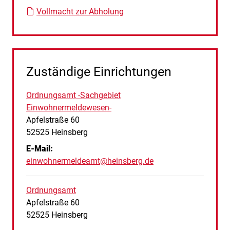
Vollmacht zur Abholung
Zuständige Einrichtungen
Ordnungsamt -Sachgebiet
Einwohnermeldewesen-
Straße:
Hausnummer:
Apfelstraße
60
PLZ:
Ort:
52525
Heinsberg
E-Mail:
einwohnermeldeamt@heinsberg.de
Ordnungsamt
Straße:
Hausnummer:
Apfelstraße
60
PLZ:
Ort:
52525
Heinsberg