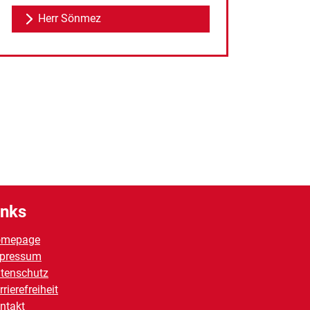
Herr Sönmez
inks
omepage
pressum
tenschutz
rrierefreiheit
ntakt