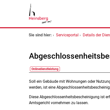
Zum Header
Zum Hauptinhalt
Zum Footer
Zum Hauptinhalt springen
Startseite
Sie sind hier:
›
Serviceportal
›
Details der Dien
Dienstleistungen A-Z
Abgeschlossenheitsbe
Kontakt
Onlinedienstleistung
Beschreibung
Soll ein Gebäude mit Wohnungen oder Nutzungs
werden, ist eine Abgeschlossenheitsbeschein
Diese Abgeschlossenheitsbescheinigung ist er
Amtsgericht vornehmen zu lassen.