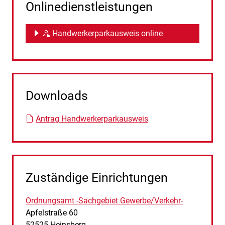
Onlinedienstleistungen
Handwerkerparkausweis online
Downloads
Antrag Handwerkerparkausweis
Zuständige Einrichtungen
Ordnungsamt -Sachgebiet Gewerbe/Verkehr-
Straße:
Hausnummer:
Apfelstraße
60
PLZ:
Ort:
52525
Heinsberg