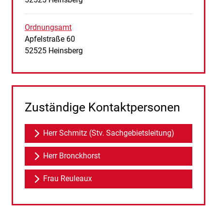
Ordnungsamt
Straße:
Hausnummer:
Apfelstraße
60
PLZ:
Ort:
52525
Heinsberg
Zuständige Kontaktpersonen
Herr Schmitz (Stv. Sachgebietsleitung)
Herr Bronckhorst
Frau Reuleaux