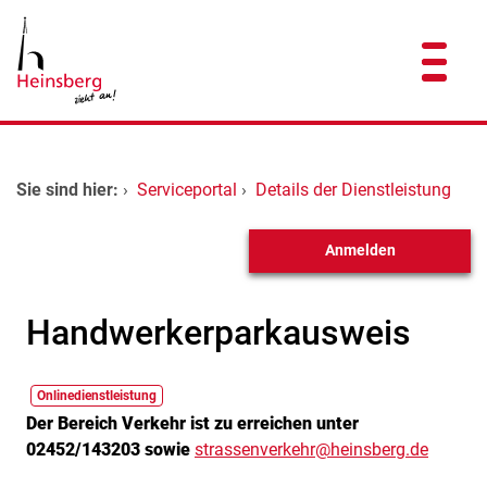
Zum Header
Zum Hauptinhalt
Zum Footer
Zum Hauptinhalt springen
Startseite
Sie sind hier:
›
Serviceportal
›
Details der Dienstleistung
Dienstleistungen A-Z
Anmelden
Kontakt
Handwerkerparkausweis
Onlinedienstleistung
Der Bereich Verkehr ist zu erreichen unter
Kurzbeschreibung
02452/143203 sowie
strassenverkehr@heinsberg.de