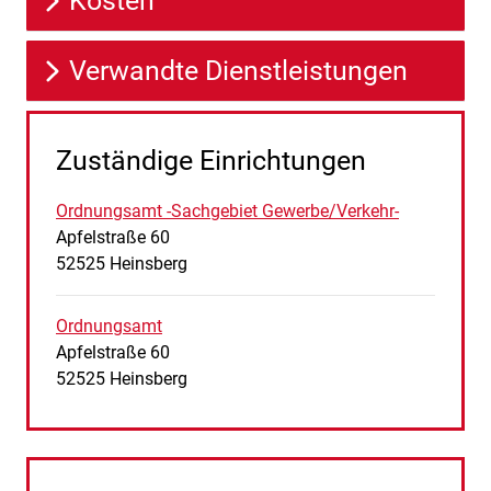
Kosten
Verwandte Dienstleistungen
Zuständige Einrichtungen
Ordnungsamt -Sachgebiet Gewerbe/Verkehr-
Straße:
Hausnummer:
Apfelstraße
60
PLZ:
Ort:
52525
Heinsberg
Ordnungsamt
Straße:
Hausnummer:
Apfelstraße
60
PLZ:
Ort:
52525
Heinsberg