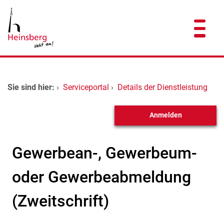
Zum Header
Zum Hauptinhalt
Zum Footer
Zum Hauptinhalt springen
Startseite
Sie sind hier:
›
Serviceportal
›
Details der Dienstleistung
Dienstleistungen A-Z
Anmelden
Kontakt
Gewerbean-, Gewerbeum-
oder Gewerbeabmeldung
(Zweitschrift)