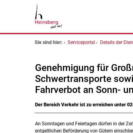
Zum Header
Zum Hauptinhalt
Zum Footer
Zum Hauptinhalt springen
Startseite
Sie sind hier:
›
Serviceportal
›
Details der Dien
Dienstleistungen A-Z
Genehmigung für Groß
Kontakt
Schwertransporte so
Fahrverbot an Sonn- u
Kurzbeschreibung
Der Bereich Verkehr ist zu erreichen unter 
Beschreibung
An Sonntagen und Feiertagen dürfen in der Zei
entgeltlichen Beförderung von Gütern einschli