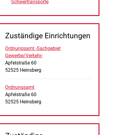
Schwertransporte
Zuständige Einrichtungen
Ordnungsamt -Sachgebiet
Gewerbe/Verkehr-
Straße:
Hausnummer:
Apfelstraße
60
PLZ:
Ort:
52525
Heinsberg
Ordnungsamt
Straße:
Hausnummer:
Apfelstraße
60
PLZ:
Ort:
52525
Heinsberg