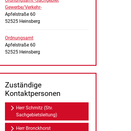
Ordnungsamt -Sachgebiet
Gewerbe/Verkehr-
Straße:
Hausnummer:
Apfelstraße
60
PLZ:
Ort:
52525
Heinsberg
Ordnungsamt
Straße:
Hausnummer:
Apfelstraße
60
PLZ:
Ort:
52525
Heinsberg
Zuständige
Kontaktpersonen
Herr Schmitz (Stv.
Sachgebietsleitung)
Herr Bronckhorst