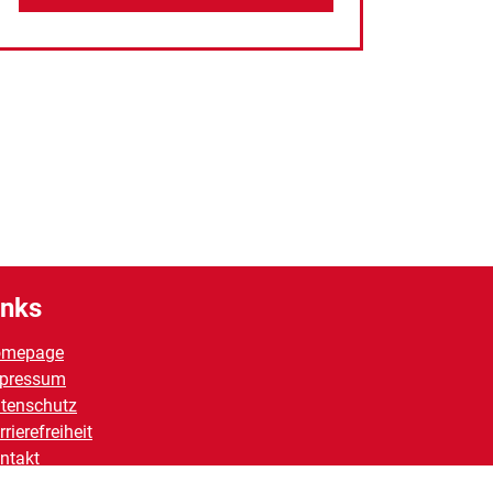
inks
omepage
pressum
tenschutz
rrierefreiheit
ntakt