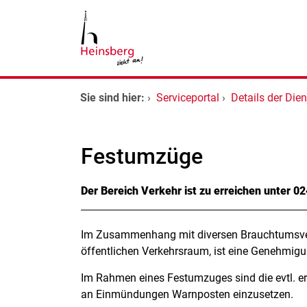
Zum Header
Zum Hauptinhalt
Zum Footer
Zum Hauptinhalt springen
Startseite
Sie sind hier:
›
Serviceportal
›
Details der Dien
Dienstleistungen A-Z
Festumzüge
Kontakt
Kurzbeschreibung
Der Bereich Verkehr ist zu erreichen unter 
Beschreibung
Im Zusammenhang mit diversen Brauchtumsve
öffentlichen Verkehrsraum, ist eine Genehmig
Im Rahmen eines Festumzuges sind die evtl. e
an Einmündungen Warnposten einzusetzen.