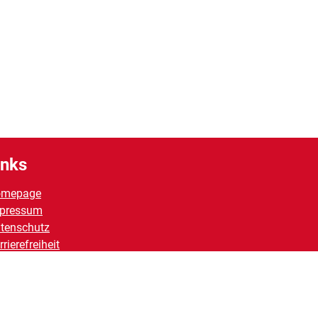
inks
omepage
pressum
tenschutz
rrierefreiheit
ntakt