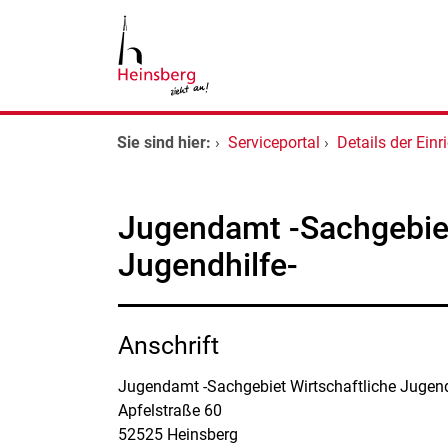
Zum Header
Zum Hauptinhalt
Zum Footer
Zum Hauptinhalt springen
Startseite
Sie sind hier:
›
Serviceportal
›
Details der Einr
Dienstleistungen A-Z
Jugendamt -Sachgebiet
Kontakt
Jugendhilfe-
Anschrift
Jugendamt -Sachgebiet Wirtschaftliche Jugend
Apfelstraße
60
52525
Heinsberg