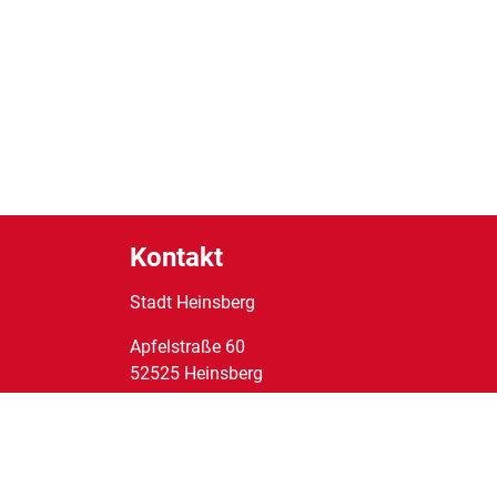
Kontakt
Stadt Heinsberg
Apfelstraße
60
52525
Heinsberg
Tel:
02452/14-0
Fax:
02452/14-1095
E-Mail:
stadt@heinsberg.de