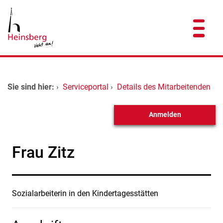
Zum Header
Zum Hauptinhalt
Zum Footer
Zum Hauptinhalt springen
Startseite
Sie sind hier:
›
Serviceportal
›
Details des Mitarbeitenden
Dienstleistungen A-Z
Anmelden
Kontakt
Frau Zitz
Sozialarbeiterin in den Kindertagesstätten
Beschreibung