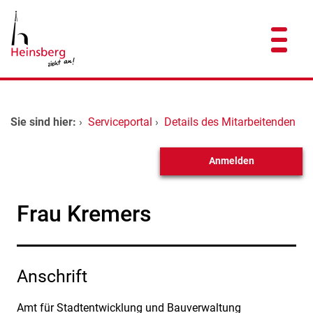
Zum Header
Zum Hauptinhalt
Zum Footer
Zum Hauptinhalt springen
Startseite
Sie sind hier:
›
Serviceportal
›
Details des Mitarbeitenden
Dienstleistungen A-Z
Anmelden
Kontakt
Frau Kremers
Anschrift
Amt für Stadtentwicklung und Bauverwaltung