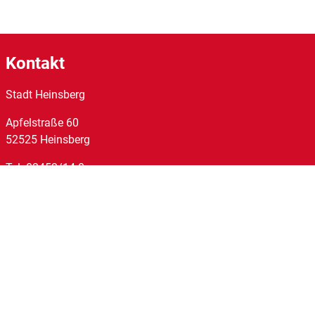
Kontakt
Stadt Heinsberg
Apfelstraße
60
52525
Heinsberg
Tel:
02452/14-0
Fax:
02452/14-1095
E-Mail:
stadt@heinsberg.de
Links
Homepage
Impressum
Datenschutz