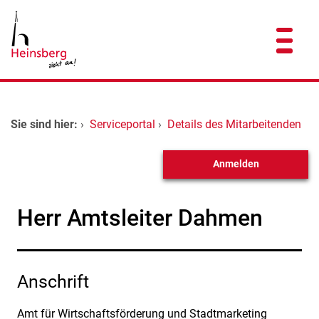
Zum Header
Zum Hauptinhalt
Zum Footer
Zum Hauptinhalt springen
Startseite
Sie sind hier:
›
Serviceportal
›
Details des Mitarbeitenden
Dienstleistungen A-Z
Anmelden
Kontakt
Herr Amtsleiter Dahmen
Anschrift
Amt für Wirtschaftsförderung und Stadtmarketing