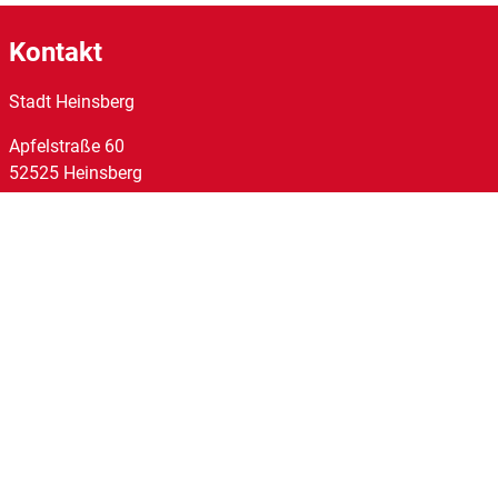
Kontakt
Stadt Heinsberg
Apfelstraße
60
52525
Heinsberg
Tel:
02452/14-0
Fax:
02452/14-1095
E-Mail:
stadt@heinsberg.de
Links
Homepage
Impressum
Datenschutz
Barrierefreiheit
Kontakt