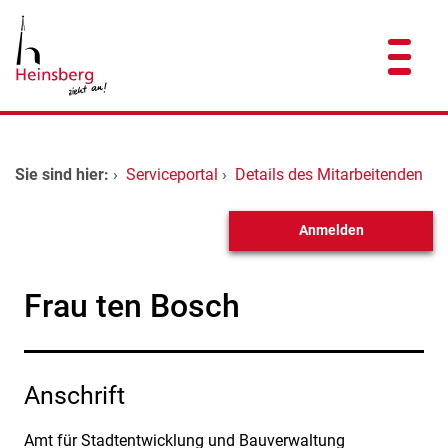
Zum Header
Zum Hauptinhalt
Zum Footer
Zum Hauptinhalt springen
Startseite
Sie sind hier:
›
Serviceportal
›
Details des Mitarbeitenden
Dienstleistungen A-Z
Anmelden
Kontakt
Frau ten Bosch
Anschrift
Amt für Stadtentwicklung und Bauverwaltung