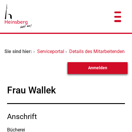
Zum Header
Zum Hauptinhalt
Zum Footer
Zum Hauptinhalt springen
Startseite
Sie sind hier:
›
Serviceportal
›
Details des Mitarbeitenden
Dienstleistungen A-Z
Anmelden
Kontakt
Frau Wallek
Anschrift
Bücherei