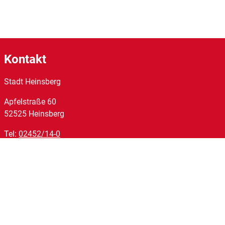
Kontakt
Stadt Heinsberg
Apfelstraße
60
52525
Heinsberg
Tel:
02452/14-0
Fax:
02452/14-1095
E-Mail:
stadt@heinsberg.de
Links
Homepage
Impressum