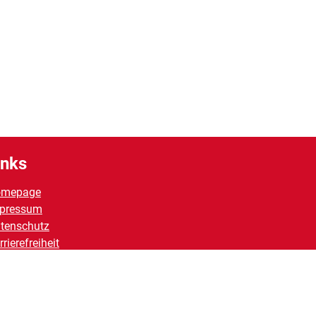
inks
omepage
pressum
tenschutz
rrierefreiheit
ntakt