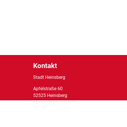
Kontakt
Stadt Heinsberg
Apfelstraße
60
52525
Heinsberg
Tel:
02452/14-0
Fax:
02452/14-1095
E-Mail:
stadt@heinsberg.de