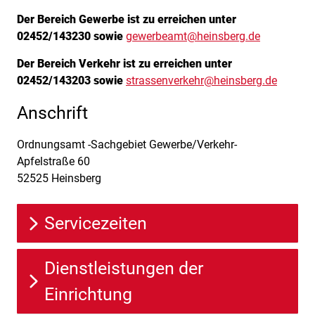
Der Bereich Gewerbe ist zu erreichen unter
Beschreibung
02452/143230 sowie
gewerbeamt@heinsberg.de
Der Bereich Verkehr ist zu erreichen unter
02452/143203 sowie
strassenverkehr@heinsberg.de
Anschrift
Ordnungsamt -Sachgebiet Gewerbe/Verkehr-
Apfelstraße
60
52525
Heinsberg
Servicezeiten
Dienstleistungen der
Einrichtung