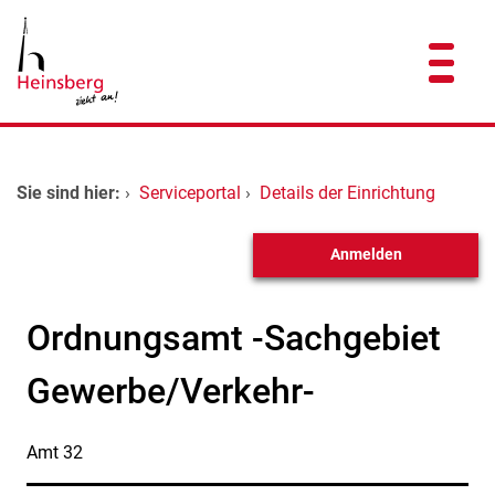
Zum Header
Zum Hauptinhalt
Zum Footer
Zum Hauptinhalt springen
Startseite
Sie sind hier:
›
Serviceportal
›
Details der Einrichtung
Dienstleistungen A-Z
Anmelden
Kontakt
Ordnungsamt -Sachgebiet
Gewerbe/Verkehr-
Amt 32
Kurzbezeichnung