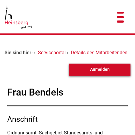
Zum Header
Zum Hauptinhalt
Zum Footer
Zum Hauptinhalt springen
Startseite
Sie sind hier:
›
Serviceportal
›
Details des Mitarbeitenden
Dienstleistungen A-Z
Anmelden
Kontakt
Frau Bendels
Anschrift
Ordnungsamt -Sachgebiet Standesamts- und