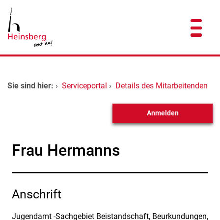
Zum Header
Zum Hauptinhalt
Zum Footer
Zum Hauptinhalt springen
Startseite
Sie sind hier:
›
Serviceportal
›
Details des Mitarbeitenden
Dienstleistungen A-Z
Anmelden
Kontakt
Frau Hermanns
Anschrift
Jugendamt -Sachgebiet Beistandschaft, Beurkundungen,