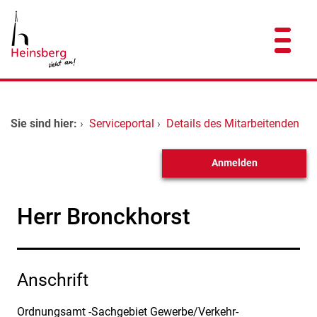
Zum Header
Zum Hauptinhalt
Zum Footer
Zum Hauptinhalt springen
Startseite
Sie sind hier:
›
Serviceportal
›
Details des Mitarbeitenden
Dienstleistungen A-Z
Anmelden
Kontakt
Herr Bronckhorst
Anschrift
Ordnungsamt -Sachgebiet Gewerbe/Verkehr-