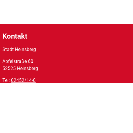
Kontakt
Stadt Heinsberg
Apfelstraße
60
52525
Heinsberg
Tel:
02452/14-0
Fax:
02452/14-1095
E-Mail:
stadt@heinsberg.de
Links
Homepage
Impressum