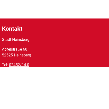
Kontakt
Stadt Heinsberg
Apfelstraße
60
52525
Heinsberg
Tel:
02452/14-0
Fax:
02452/14-1095
E-Mail:
stadt@heinsberg.de
Links
Homepage
Impressum