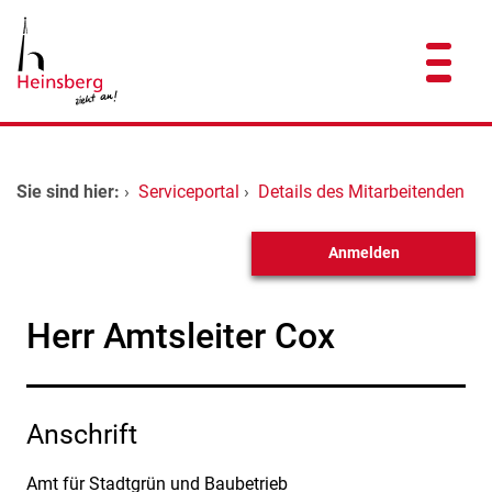
Zum Header
Zum Hauptinhalt
Zum Footer
Zum Hauptinhalt springen
Startseite
Sie sind hier:
›
Serviceportal
›
Details des Mitarbeitenden
Dienstleistungen A-Z
Anmelden
Kontakt
Herr Amtsleiter Cox
Anschrift
Amt für Stadtgrün und Baubetrieb