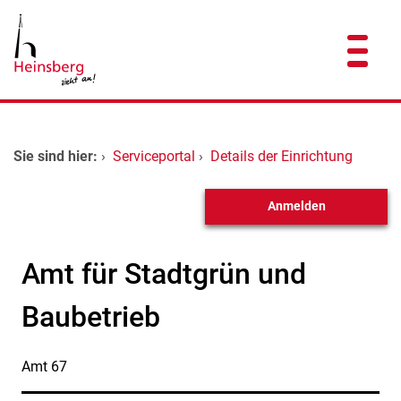
Zum Header
Zum Hauptinhalt
Zum Footer
Zum Hauptinhalt springen
Startseite
Sie sind hier:
›
Serviceportal
›
Details der Einrichtung
Dienstleistungen A-Z
Anmelden
Kontakt
Amt für Stadtgrün und
Baubetrieb
Amt 67
Kurzbezeichnung