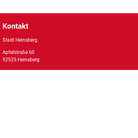
Kontakt
Stadt Heinsberg
Apfelstraße
60
52525
Heinsberg
Tel:
02452/14-0
Fax:
02452/14-1095
E-Mail:
stadt@heinsberg.de
Links
Homepage
Impressum
Datenschutz
Barrierefreiheit