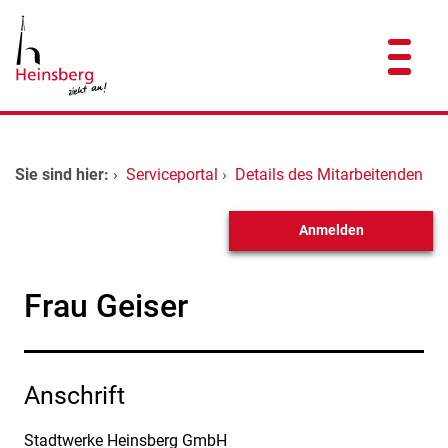
Zum Header
Zum Hauptinhalt
Zum Footer
Zum Hauptinhalt springen
Startseite
Sie sind hier:
›
Serviceportal
›
Details des Mitarbeitenden
Dienstleistungen A-Z
Anmelden
Kontakt
Frau Geiser
Anschrift
Stadtwerke Heinsberg GmbH