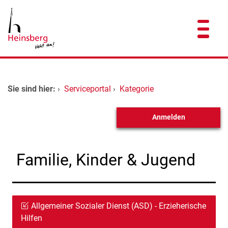
Zum Header
Zum Hauptinhalt
Zum Footer
Zum Hauptinhalt springen
Startseite
Sie sind hier:
›
Serviceportal
›
Kategorie
Dienstleistungen A-Z
Anmelden
Kontakt
Familie, Kinder & Jugend
Allgemeiner Sozialer Dienst (ASD) - Erzieherische
Hilfen